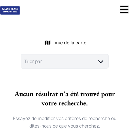
Aller au contenu principal
À vendre
À louer
Vue de la carte
Nos réussites
Services
Trier par
Estimation
Contact
Aucun résultat n'a été trouvé pour
Blog
votre recherche.
Trouver mon bien idéal
info@grandplace.be
Essayez de modifier vos critères de recherche ou
02 766 09 46
dites-nous ce que vous cherchez.