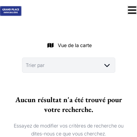
Aller au contenu principal
À vendre
À louer
Vue de la carte
Nos réussites
Services
Trier par
Estimation
Contact
Aucun résultat n'a été trouvé pour
Blog
votre recherche.
Trouver mon bien idéal
info@grandplace.be
Essayez de modifier vos critères de recherche ou
02 766 09 46
dites-nous ce que vous cherchez.