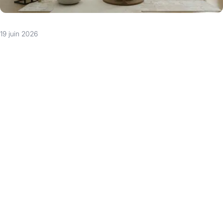
19 juin 2026
Vous vendez votre maison ou votre appartement à Uccle,
Woluwe-Saint-Pierre ou dans une autre commune
bruxelloise, et l'acheteur veut reprendre une partie de votre
mobilier ? Rideaux sur mesure, luminaires de créateur,
cuisine équipée, mobilier de jardin : ce type de situation
revient régulièrement, surtout dans le segment haut de
gamme. Bien encadrée, cette reprise de mobilier représente
un avantage fiscal concret pour l'acheteur. Mal gérée, elle
peut exposer les deux parties à des redressements fiscaux.
Voici ce qu'il faut savoir avant de signer quoi que ce soit.
Une opportunité fiscale réelle… à condition
de respecter les règles