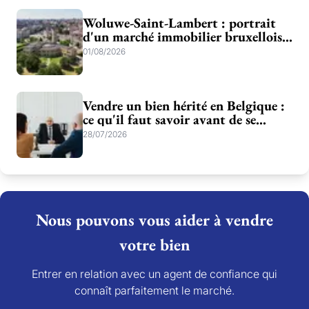
Woluwe-Saint-Lambert : portrait
d'un marché immobilier bruxellois
entre verdure et dynamisme
01/08/2026
Vendre un bien hérité en Belgique :
ce qu'il faut savoir avant de se
lancer
28/07/2026
Nous pouvons vous aider à vendre
votre bien
Entrer en relation avec un agent de confiance qui
connaît parfaitement le marché.