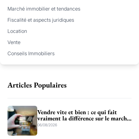
Marché immobilier et tendances
Fiscalité et aspects juridiques
Location
Vente
Conseils Immobiliers
Articles Populaires
Vendre vite et bien : ce qui fait
vraiment la différence sur le marché
bruxellois et brabançon
06/08/2026