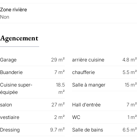
Zone rivière
Non
Agencement
Garage
29
m²
arrière cuisine
4.8
m²
Buanderie
7
m²
chaufferie
5.5
m²
Cuisine super-
18.5
Salle à manger
15
m²
équipée
m²
salon
27
m²
Hall d'entrée
7
m²
vestiaire
2
m²
WC
1
m²
Dressing
9.7
m²
Salle de bains
6.5
m²