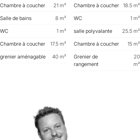
Chambre à coucher
21
m²
Chambre à coucher
18.5
m²
Salle de bains
8
m²
WC
1
m²
WC
1
m²
salle polyvalante
25.5
m²
Chambre à coucher
17.5
m²
Chambre à coucher
15
m²
grenier aménagable
40
m²
Grenier de
20
rangement
m²