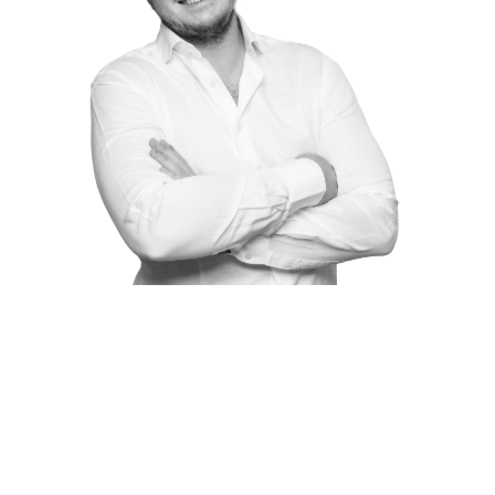
Jean-Victor De Geeter
0472/25.05.96
jvdegeeter@grandplace.be
Demande d'informations