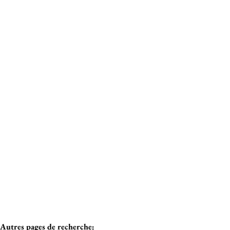
Critères plus
Min. budget
3090 Overijse
Maison 3 façades rénovée - 6,55 ares sud !
Max. budget
Vendu
Chercher
4
2
238
m²
655
m²
Autres pages de recherche
: