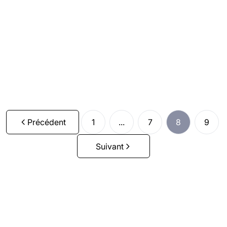
Inventaire du patrimoine architectural
Vendu
5
2
350
m²
1
Précédent
1
...
7
8
9
Suivant