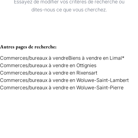
Essayez de modifier vos critères de recherche ou
Commerces/bureaux
Trier par
Remove
dites-nous ce que vous cherchez.
Critères plus
Autres pages de recherche
:
Min. budget
Commerces/bureaux à vendre
Biens à vendre en Limal*
Commerces/bureaux à vendre en Ottignies
Commerces/bureaux à vendre en Rixensart
Max. budget
Commerces/bureaux à vendre en Woluwe-Saint-Lambert
Commerces/bureaux à vendre en Woluwe-Saint-Pierre
Chercher