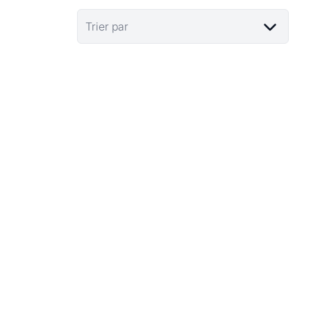
Trier par
VENDU
1600 Leeuw-Saint-Pierre
Limite Bruxelles - Lot 1- Terrain à bâtir 3 façades