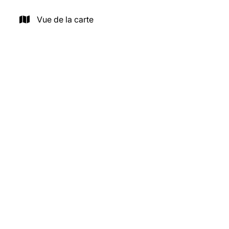
Vue de la carte
VENDU
1600 Leeuw-Saint-Pierre
Limite Bruxelles - Lot 3 - Terrain à bâtir pour villa