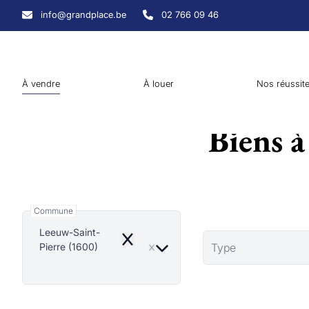
Aller au contenu principal
info@grandplace.be
02 766 09 46
À vendre
À louer
Nos réussit
Biens à
Commune
Leeuw-Saint-
Remove
Pierre (1600)
Type