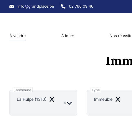
Aller au contenu principal
info@grandplace.be
02 766 09 46
À vendre
À louer
Nos réussit
Imme
Commune
Type
La Hulpe (1310)
Immeuble
Remove
Remove