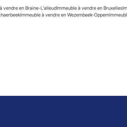
 vendre en Braine-L'alleud
Immeuble à vendre en Bruxelles
Im
chaerbeek
Immeuble à vendre en Wezembeek-Oppem
Immeubl