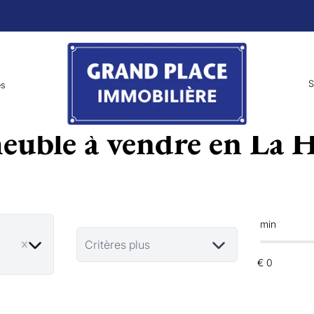
S
es
uble à vendre en La 
min
Critères plus