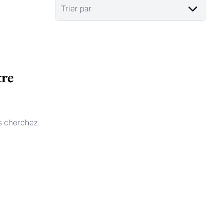
Trier par
tre
s cherchez.