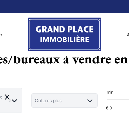
S
es
/bureaux à vendre e
min
x
Remove
Critères plus