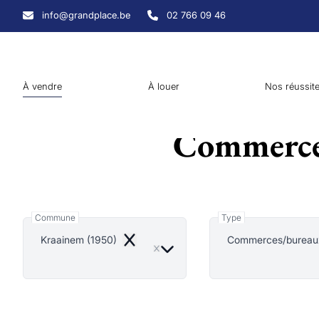
Aller au contenu principal
info@grandplace.be
02 766 09 46
À vendre
À louer
Nos réussit
Commerces
Commune
Type
Kraainem (1950)
Commerces/bureau
Remove