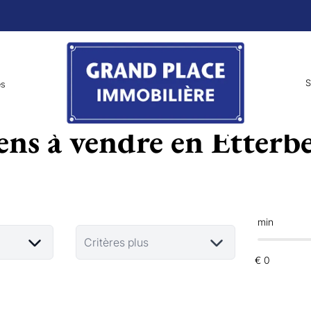
S
es
ens à vendre en Etterb
min
Critères plus