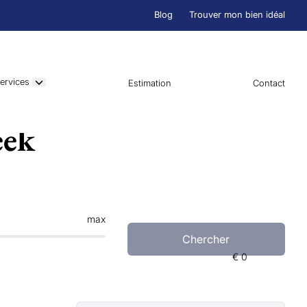
Blog
Trouver mon bien idéal
ervices
Estimation
Contact
eek
max
Chercher