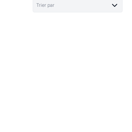
Trier par
VENDU
1040 Etterbeek
Quartier Thieffry - Petite copropriété - Pas de
charges