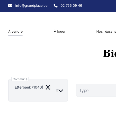
Aller au contenu principal
info@grandplace.be
02 766 09 46
À vendre
À louer
Nos réussit
Bi
Commune
Etterbeek (1040)
Remove
Type