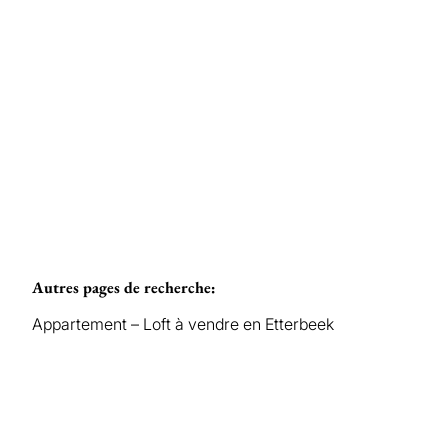
€ 270.000
2
1
85
m²
Autres pages de recherche
:
Appartement – Loft à vendre en Etterbeek