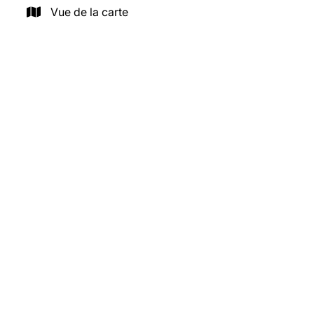
Vue de la carte
NOUVEAU
Rue Cardinal Lavigerie 4, 1040 Etterbeek
Quartier St Michel - Métro Pétillon - A rénover