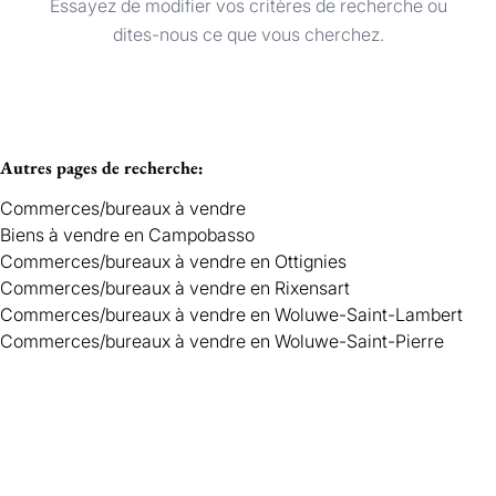
Essayez de modifier vos critères de recherche ou
Commerces/bureaux
Trier par
Remove
dites-nous ce que vous cherchez.
Critères plus
Autres pages de recherche
:
Min. budget
Commerces/bureaux à vendre
Biens à vendre en Campobasso
Commerces/bureaux à vendre en Ottignies
Max. budget
Commerces/bureaux à vendre en Rixensart
Commerces/bureaux à vendre en Woluwe-Saint-Lambert
Commerces/bureaux à vendre en Woluwe-Saint-Pierre
Chercher