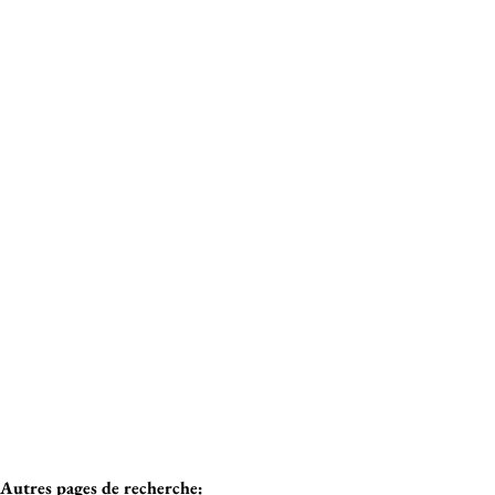
Critères plus
Min. budget
1390 Grez-Doiceau
Maison morderne avec poss prof libé - PEB B
Max. budget
Vendu
Chercher
5
2
190
m²
583
m²
Autres pages de recherche
: