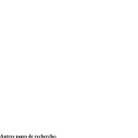
Critères plus
Min. budget
1650 Beersel
Maison coup de coeur aux portes de Bruxelles
Max. budget
Vendu
Chercher
3
1
164
m²
532
m²
Autres pages de recherche
: