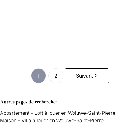
appartement proximité du parc de la Woluwe
Loué
2
2
97
m²
1
1
2
Suivant
Autres pages de recherche
:
Appartement – Loft à louer en Woluwe-Saint-Pierre
Maison – Villa à louer en Woluwe-Saint-Pierre