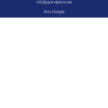
info@grandplace.be
Avis Google
Grand Place Rixensart
Avenue de Mérode 43
1330 Rixensart Belgique
+32 (0)2 270 26 29
info@grandplace.be
Avis Google
Agent immobilier agréé IPI sous le numéro 501391.
L'autorité de surveillance : Institut professionnel des agents
immobiliers, rue du Luxembourg 16 B, 1000 Bruxelles
Le code de déontologie de l'Institut professionnel des agents