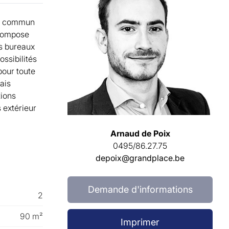
en commun
 compose
ds bureaux
ssibilités
pour toute
ais
tions
s extérieur
Arnaud de Poix
0495/86.27.75
depoix@grandplace.be
Demande d'informations
2
90 m²
Imprimer