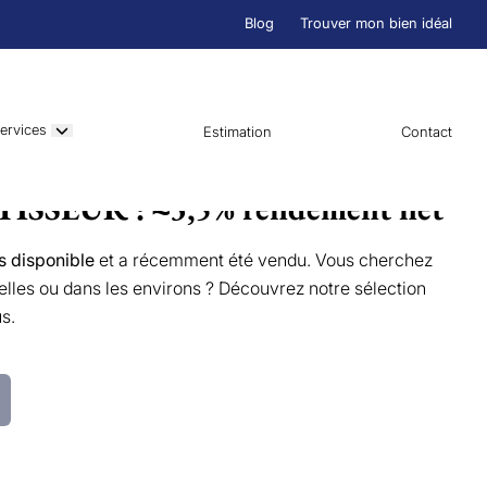
Blog
Trouver mon bien idéal
ervices
Estimation
Contact
ISSEUR : ≈3,5% rendement net
s disponible
et a récemment été vendu. Vous cherchez
elles ou dans les environs ? Découvrez notre sélection
s.